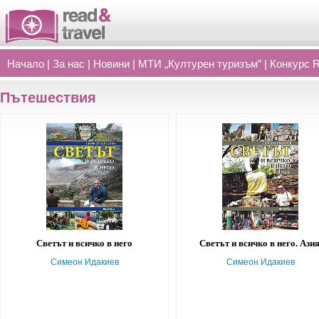
Начало
|
За нас
|
Новини
|
МТИ „Културен туризъм”
|
Конкурс 
Пътешествия
Светът и всичко в него
Светът и всичко в него. Азия
Симеон Идакиев
Симеон Идакиев