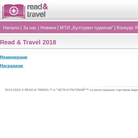
Начало
|
За нас
|
Новини
|
МТИ „Културен туризъм”
|
Конкурс 
Read
&
Travel 2018
Номинирани
Наградени
2013-2023 © READ & TRAVEL™ и "ЧЕТИ И ПЪТУВАЙ"™ са регистрирани търговски марки 