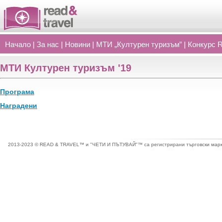
Начало
|
За нас
|
Новини
|
МТИ „Културен туризъм”
|
Конкурс 
МТИ Културен туризъм '19
Програма
Наградени
2013-2023 © READ & TRAVEL™ и "ЧЕТИ И ПЪТУВАЙ"™ са регистрирани търговски марки 