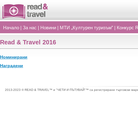
Начало
|
За нас
|
Новини
|
МТИ „Културен туризъм”
|
Конкурс 
Read
&
Travel 2016
Номинирани
Наградени
2013-2023 © READ & TRAVEL™ и "ЧЕТИ И ПЪТУВАЙ"™ са регистрирани търговски марки 