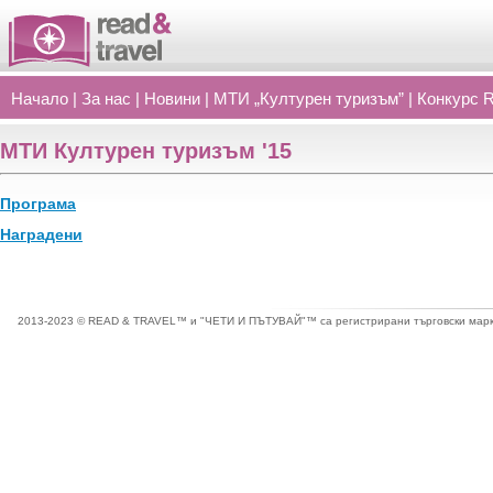
Начало
|
За нас
|
Новини
|
МТИ „Културен туризъм”
|
Конкурс 
МТИ Културен туризъм '15
Програма
Наградени
2013-2023 © READ & TRAVEL™ и "ЧЕТИ И ПЪТУВАЙ"™ са регистрирани търговски марки 