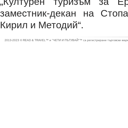
„Културен туризъм за Е
заместник-декан на Стоп
Кирил и Методий“.
2013-2023 © READ & TRAVEL™ и "ЧЕТИ И ПЪТУВАЙ"™ са регистрирани търговски марки 