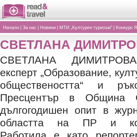
Начало
|
За нас
|
Новини
|
МТИ „Културен туризъм”
|
Конкурс 
СВЕТЛАНА ДИМИТРО
СВЕТЛАНА ДИМИТРОВА
експерт „Образование, култ
обществеността“ и рък
Пресцентър в Община 
дългогодишен опит в журн
областта на ПР и ком
Работила е като репорт