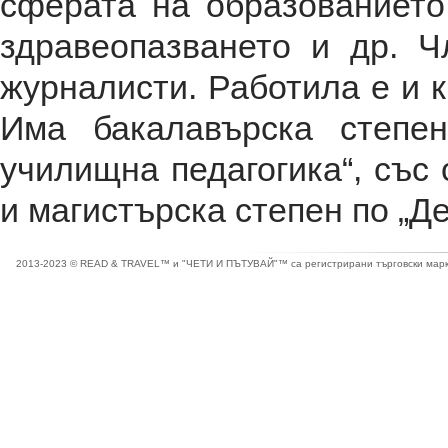
сферата на образованието,
здравеопазването и др. 
журналисти. Работила е и ка
Има бакалавърска степе
училищна педагогика“, със 
и магистърска степен по „Д
2013-2023 © READ & TRAVEL™ и "ЧЕТИ И ПЪТУВАЙ"™ са регистрирани търговски марки 