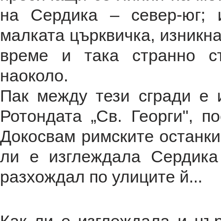
на Сердика – север-юг; 
малката църквичка, изникна
време и така странно с
наоколо.
Пак между тези сгради е 
Ротондата „Св. Георги", п
Докосвам римските останки
ли е изглеждала Сердика
разхождал по улиците й...