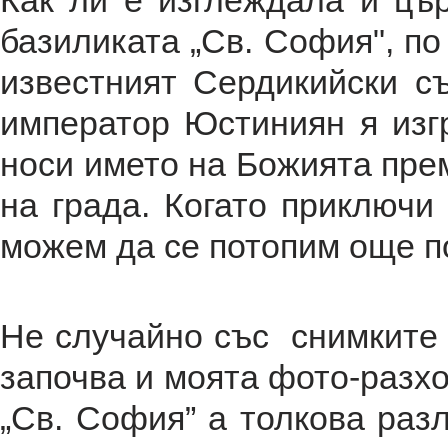
Как ли е изглеждала и цър
базиликата „Св. София", по 
известният Сердикийски съ
император Юстиниян я изг
носи името на Божията пре
на града. Когато приключи
можем да се потопим още п
Не случайно със снимките 
започва и моята фото-разхо
„Св. София” а толкова раз