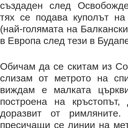
създаден след Освобожде
тях се подава куполът на
(най-голямата на Балкански
в Европа след тези в Будап
Обичам да се скитам из Со
слизам от метрото на спи
виждам е малката църкви
построена на кръстопът,
доразвит от римляните.
пресичащи се линии на мет