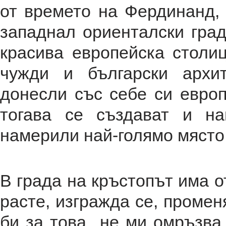
от времето на Фердинанд, 
западнал ориенталски гра
красива европейска столиц
чужди и български архи
донесли със себе си европ
тогава се създават и н
намерили най-голямо място 
В града на кръстопът има о
расте, изгражда се, промен
би за това не ми омръзва 