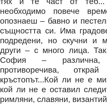
тях и те част от теб..
необходимо повече врем
опознаеш – бавно и пестел
същността си. Има градов
подредени, но скучни и м
други – с много лица. Та
София – различна, к
противоречива, откра
кръстопът...Кой ли не е ми
кой ли не е оставил следит
римляни, славяни, византий