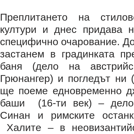
Преплитането на стилов
култури и днес придава н
специфично очарование. До
застанем в градинката пр
баня (дело на австрийс
Грюнангер) и погледът ни (
ще поеме едновременно д
баши (16-ти век) – дело
Синан и римските останк
Халите – в неовизантийс