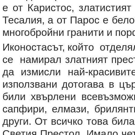
е от Каристос, златистият
Тесалия, а от Парос е бел
многобройни гранити и пор
Иконостасът, който отделял
се намирал златният прес
да измисли най-красивит
използвани дотогава в цър
били хвърлени всевъзмож
сапфири, елмази, брилянт
други. От всичко това бил
Светия Престол. Имало чет