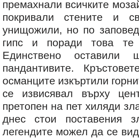
премахнали всичките мозай
покривали стените и с
унищожили, но по заповед
гипс и поради това те 
Единствено оставили 
пандантивите. Кръстов
османците изкъртили горнит
се извисявал върху цен
претопен на пет хиляди зл
днес стои поставения з
легендите можел да се вид