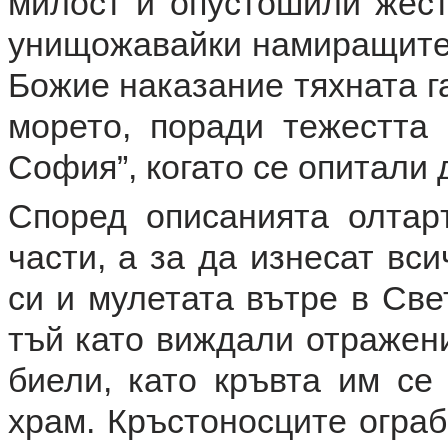
милост и опустошили жест
унищожавайки намиращите 
Божие наказание тяхната г
морето, поради тежестта 
София”, когато се опитали 
Според описанията олта
части, а за да изнесат вс
си и мулетата вътре в Све
тъй като виждали отражени
биели, като кръвта им се
храм. Кръстоносците ограб