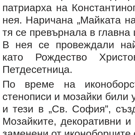
патриарха на Константиноп
нея. Наричана „Майката на
тя се превърнала в главна 
В нея се провеждали най
като Рождество Христов
Петдесетница.
По време на иконоборс
стенописи и мозайки били 
и тези в „Св. София”, съ
Мозайките, декоративни и
заменени от иконоборците 