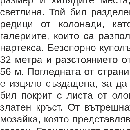
размер и хилядите места
светлина. Той бил разделе
редици от колонади, кат
галериите, които са разпо
нартекса. Безспорно купол
32 метра и разстоянието от
56 м. Погледната от страни
е изцяло създадена, за да
бил покрит с листа от ол
златен кръст. От вътрешна
мозайка, която представля