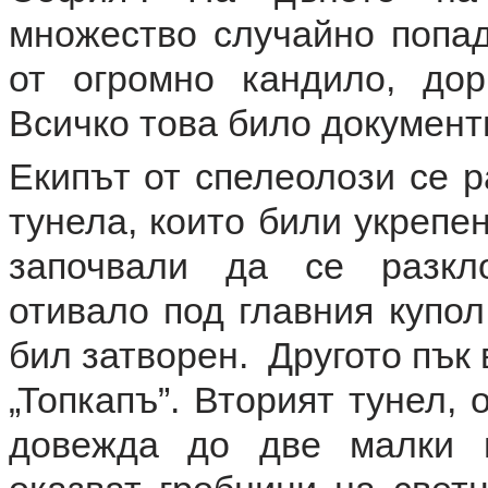
множество случайно попад
от огромно кандило, дор
Всичко това било документ
Екипът от спелеолози се р
тунела, които били укрепе
започвали да се разкло
отивало под главния купол
бил затворен. Другото пък
„Топкапъ”. Вторият тунел,
довежда до две малки 