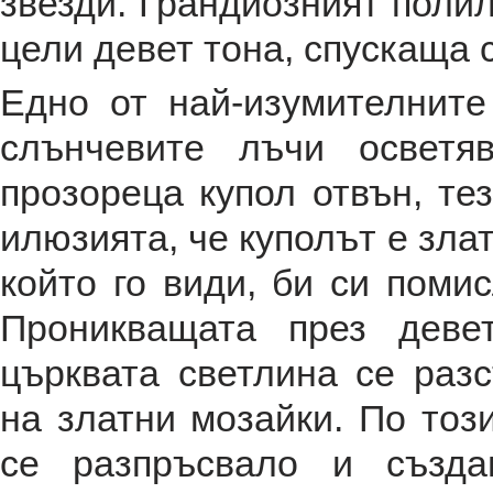
звезди. Грандиозният поли
цели девет тона, спускаща с
Едно от най-изумителните
слънчевите лъчи осветя
прозореца купол отвън, те
илюзията, че куполът е злат
който го види, би си поми
Проникващата през деве
църквата светлина се раз
на златни мозайки. По тоз
се разпръсвало и създа