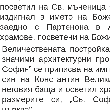
посветил на Св. мъченица 
издигнал в името на Боже
заедно с Партенона в А
храмове, посветени на Бож
Величествената постройка
значими архитектурни про
София” се приписва на имп
син на Константин Велик
неговия баща и осветил хр
размерите си, „Св. Соф
църква”.