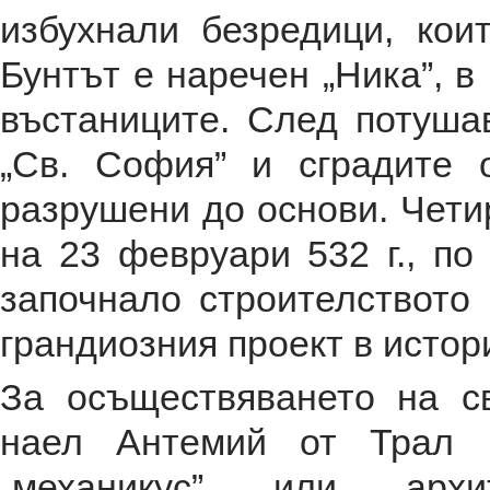
избухнали безредици, кои
Бунтът е наречен „Ника”, в
въстаниците. След потуша
„Св. София” и сградите
разрушени до основи. Чети
на 23 февруари 532 г., п
започнало строителството 
грандиозния проект в истор
За осъществяването на с
наел Антемий от Трал 
„механикус” или архи