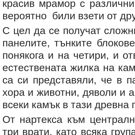
красив мрамор с различни
вероятно били взети от дру
С цел да се получат сложн
панелите, тънките блоков
понякога и на четири, и о
естествената жилка на кам
са си представяли, че в п
хора и животни, дяволи и 
всеки камък в тази древна 
От нартекса към централн
три врати, като всяка гру