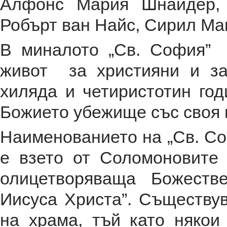
Алфонс Мария Шнайдер, 
Робърт ван Найс, Сирил Ман
В миналото „Св. София”
живот за християни и з
хиляда и четиристотин го
Божието убежище със своя 
Наименованието на „Св. Со
е взето от Соломоновите 
олицетворяваща Божеств
Иисуса Христа”. Съществу
на храма, тъй като някои