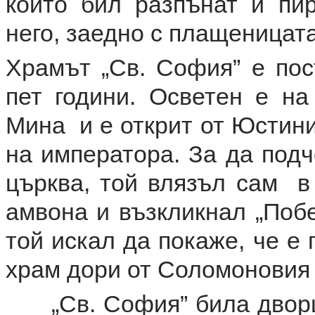
който бил разпънат и пир
него, заедно с плащеницата
Храмът „Св. София” е пос
пет години. Осветен е на
Мина и е открит от Юстини
на императора. За да подч
църква, той влязъл сам в
амвона и възкликнал „Побе
той искал да покаже, че е
храм дори от Соломонов
„Св. София” била дворцо