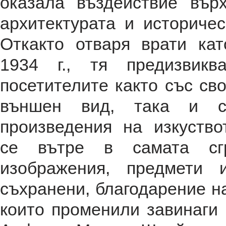
оказала въздействие върх
архитектурата и историчес
Откакто отваря врати кат
1934 г., тя предизвикв
посетителите както със св
външен вид, така и с
произведения на изкуство
се вътре в самата сгр
изображения, предмети 
съхранени, благодарение на
които променили завинаги 