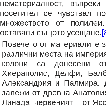
нематериалност, въпреки
посетител се чувствал п
множеството от полилеи
оставяли същото усещане.
[
Повечето от материалите з
различни места на империя
колони са донесени о
Хиераполис, Делфи, Балб
Александрия и Палмира. 
залежи от древна Анатолия
Линада, червеният – от Ясо