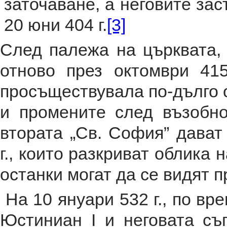
заточаване, а неговите за
20 юни 404 г.
[3]
След палежа на църквата,
отново през октомври 415
просъществувала по-дълго 
и промените след възобн
втората „Св. София” дават
г., които разкриват облика 
останки могат да се видят п
На 10 януари 532 г., по вр
Юстиниан I и неговата съ