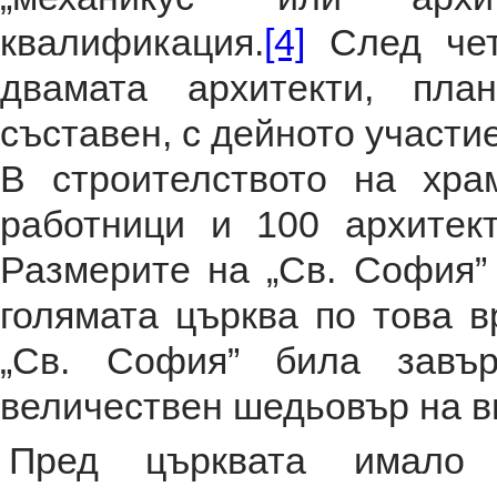
квалификация.
[4]
След чет
двамата архитекти, пл
съставен, с дейното участи
В строителството на хр
работници и 100 архитект
Размерите на „Св. София” 
голямата църква по това в
„Св. София” била завъ
величествен шедьовър на в
Пред църквата имало 