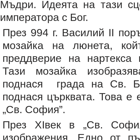
Мъдри. Идеята на тази сц
императора с Бог.
През 994 г. Василий II по
мозайка на люнета, кой
преддверие на нартекса 
Тази мозайка изобразяв
поднася града на Св. Б
поднася църквата. Това е 
„Св. София”.
През XIвек в „Св. Софи
изображения. Едно от п