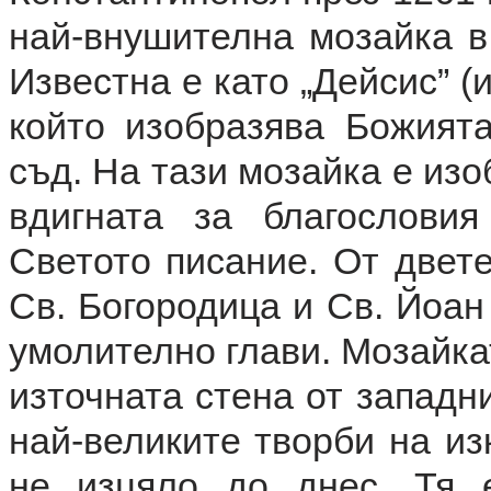
най-внушителна мозайка в 
Известна е като „Дейсис” (
който изобразява Божият
съд. На тази мозайка е изо
вдигната за благослови
Светото писание. От двете
Св. Богородица и Св. Йоан
умолително глави. Мозайка
източната стена от западн
най-великите творби на из
не изцяло до днес. Тя 