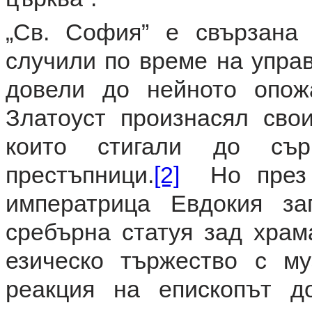
„Св. София” е свързана 
случили по време на упра
довели до нейното опож
Златоуст произнасял сво
които стигали до сър
престъпници.
[2]
Но през 4
императрица Евдокия за
сребърна статуя зад храм
езическо тържество с му
реакция на епископът д