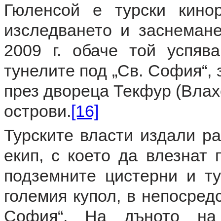
Гюленсой е турски кино
изследването и заснемане
2009 г. обаче той успяв
тунелите под „Св. София“, 
през двореца Текфур (Влах
острови.
[16]
Турските власти издали р
екип, с което да влезнат 
подземните цистерни и т
големия купол, в непосред
София“. На дъното на