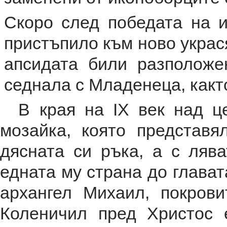
Скоро след победата на ик
пристъпило към ново украс
апсидата били разположе
седнала с Младенеца, както
В края на IX век над це
мозайка, която представя
дясната си ръка, а с ляв
едната му страна до главата
архангел Михаил, покрови
Коленичил пред Христос 