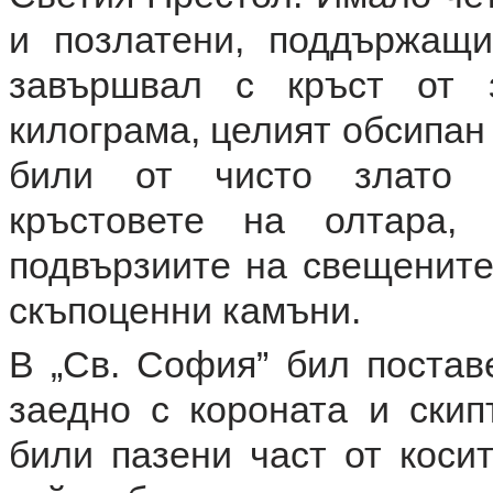
и позлатени, поддържащи
завършвал с кръст от 
килограма, целият обсипан
били от чисто злато –
кръстовете на олтара,
подвързиите на свещените 
скъпоценни камъни.
В „Св. София” бил постав
заедно с короната и скип
били пазени част от косит