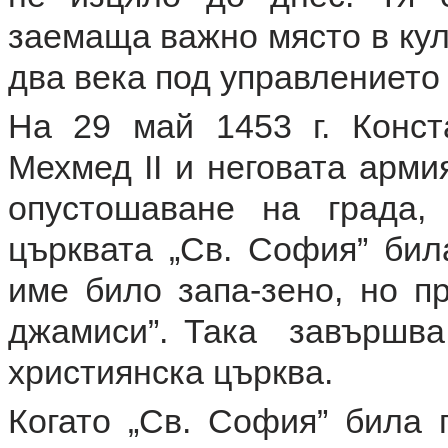
заемаща важно място в кул
два века под управлението
На 29 май 1453 г. Конст
Мехмед II и неговата арми
опустошаване на града,
църквата „Св. София” бил
име било запа-зено, но п
джамиси”. Така завършва
християнска църква.
Когато „Св. София” била 