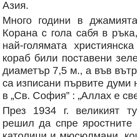
Азия.
Много години в джамият
Корана с гола сабя в ръка
най-голямата християнск
кораб били поставени зеле
диаметър 7,5 м., а във въ
са изписани първите думи 
в „Св. София” : „Аллах е св
През 1934 г. великият т
решил да спре яростните 
католици и мюсюлмани, кои