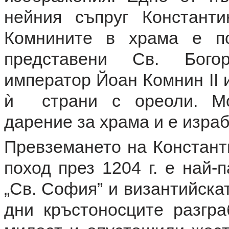
нейния съпруг Констант
Комнините в храма е по
представени Св. Бого
император Йоан Комнин II 
ѝ страни с ореоли. Мо
дарение за храма и е израб
Превземането на Констант
поход през 1204 г. е най-
„Св. София” и византийска
дни кръстоносците разгра