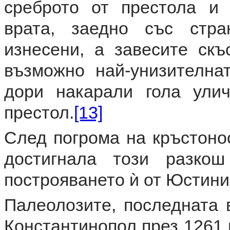
среброто от престола и 
врата, заедно със стра
изнесени, а завесите скъ
възможно най-унизителна
дори накарали гола ули
престол.
[13]
След погрома на кръстонос
достигнала този разко
построяването ѝ от Юстини
Палеолозите, последната 
Константинопол през 1261 