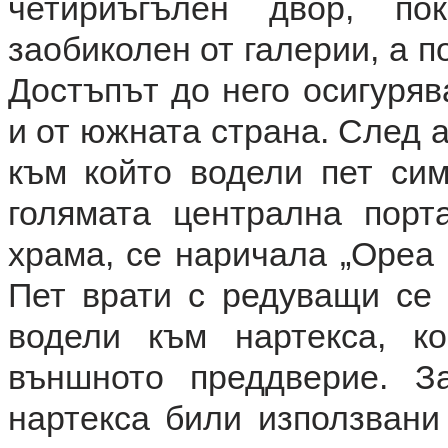
четириъгълен двор, п
заобиколен от галерии, а 
Достъпът до него осигуряв
и от южната страна. След 
към който водели пет сим
голямата централна порт
храма, се наричала „Ореа 
Пет врати с редуващи се 
водели към нартекса, к
външното преддверие. З
нартекса били използвани