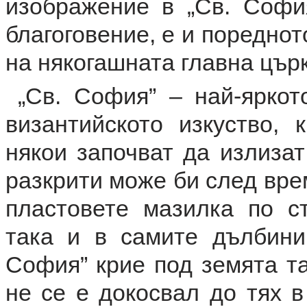
изображение в „Св. Софи
благоговение, е и поредно
на някогашната главна църк
„Св. София” – най-яркото
византийското изкуство, 
някои започват да излизат
разкрити може би след вре
пластовете мазилка по ст
така и в самите дълбини
София” крие под земята та
не се е докосвал до тях в