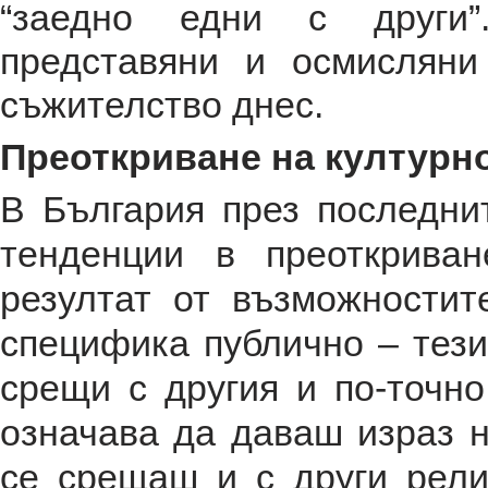
“заедно едни с други”
представяни и осмисляни
съжителство днес.
Преоткриване на културн
В България през последни
тенденции в преоткрива
резултат от възможностит
специфика публично – тез
срещи с другия и по-точно
означава да даваш израз н
се срещаш и с други рели