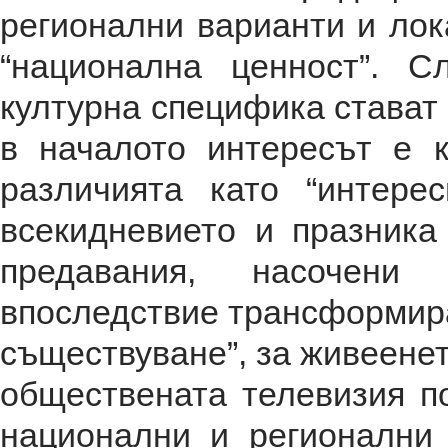
регионални варианти и лок
“национална ценност”. С
културна специфика стават 
в началото интересът е к
различията като “интере
всекидневието и празника
предавания, насочени к
впоследствие трансформира
съществуване”, за живеенет
обществената телевизия п
национални и регионални