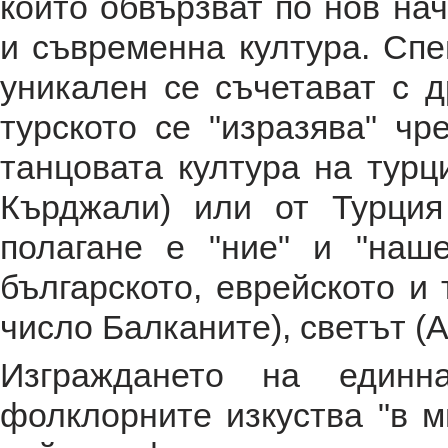
които обвързват по нов на
и съвременна култура. Сп
уникален се съчетават с д
турското се "изразява" ч
танцовата култура на турц
Кърджали) или от Турция
полагане е "ние" и "наше
българското, еврейското и т
число Балканите), светът (
Изграждането на единн
фолклорните изкуства "в м