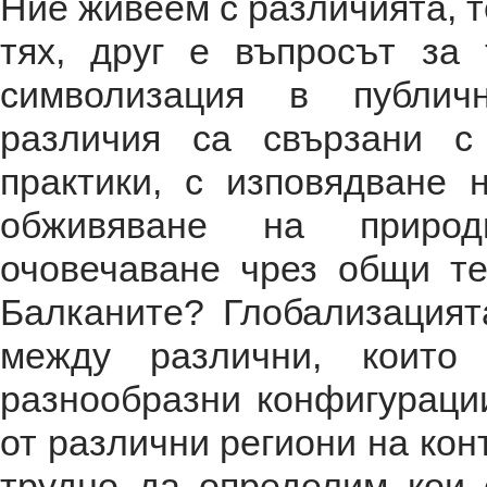
Ние живеем с различията, те
тях, друг е въпросът за
символизация в публичн
различия са свързани с
практики, с изповядване 
обживяване на природ
очовечаване чрез общи те
Балканите? Глобализация
между различни, които
разнообразни конфигурации
от различни региони на ко
трудно да определим кои 