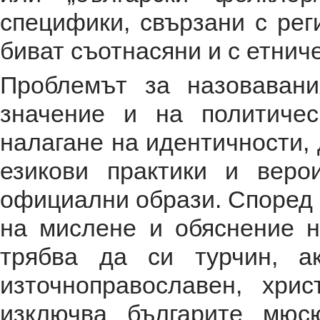
специфики, свързани с рег
биват съотнасяни и с етнич
Проблемът за назоваван
значение и на политичес
налагане на идентичности, 
езикови практики и веро
официални образи. Според 
на мислене и обяснение н
трябва да си турчин, а
източноправославен, хри
изключва българите мюс