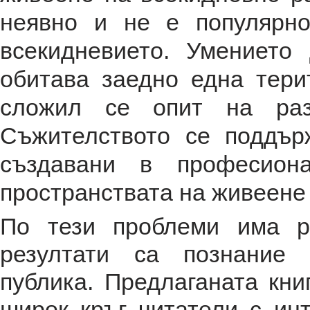
неявно и не е популярно
всекидневието. Умението
обитава заедно една тери
сложил се опит на разн
Съжителството се поддър
създавани в професион
пространствата на живеене 
По тези проблеми има р
резултати са познание 
публика. Предлаганата кн
широк кръг читатели с ин