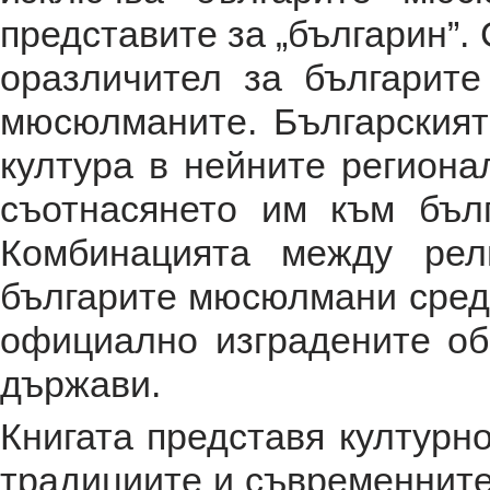
представите за „българин”.
оразличител за българит
мюсюлманите. Българският
култура в нейните региона
съотнасянето им към бълг
Комбинацията между рел
българите мюсюлмани сред д
официално изградените об
държави.
Книгата представя културн
традициите и съвременните