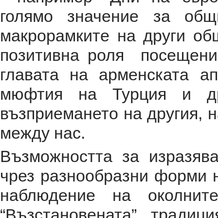
голямо значение за общ
макрорамките на други общ
позитивна роля посещения
главата на арменската ап
мюфтия на Турция и др
възприемането на другия, н
между нас.
Възможността за изразяв
чрез разнообразни форми н
наблюдение на околнит
“Възстановената” тради