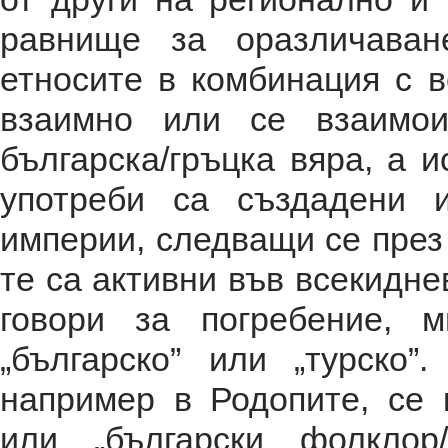
равнище за оразличаван
етносите в комбинация с в
взаимно или се взаимоиз
българска/гръцка вяра, а и
употреби са създадени 
империи, следващи се през 
те са активни във всекидне
говори за погребение, 
„българско” или „турско”
например в Родопите, се 
или „български фолклор