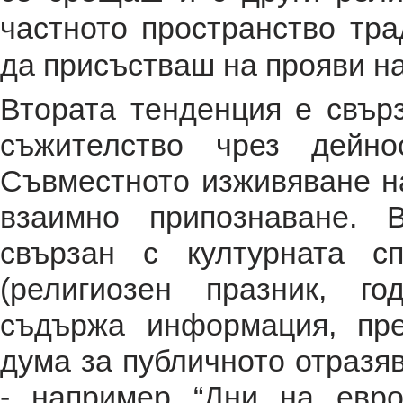
частното пространство тра
да присъстваш на прояви на
Втората тенденция е свър
съжителство чрез дейно
Съвместното изживяване на
взаимно припознаване. 
свързан с културната с
(религиозен празник, г
съдържа информация, пре
дума за публичното отразя
- например “Дни на евро