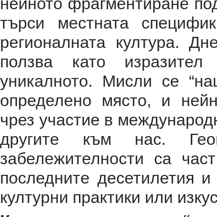
нейното фрагментиране под
търси местната специфи
регионалната култура. Дн
ползва като изразител 
уникалното. Мисли се “на
определено място, и ней
чрез участие в международн
другите към нас. Геог
забележителности са част
последните десетилетия и 
културни практики или изкус