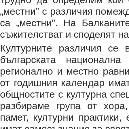
„местни” с различия помежд
са „местни”. На Балканит
съжителстват и споделят на
Културните различия се 
българската национална
регионално и местно равн
от годишния календар имат
общностите с културна спе
разбираме група от хора
памет, културни практики,
имат самосъзнание за своя