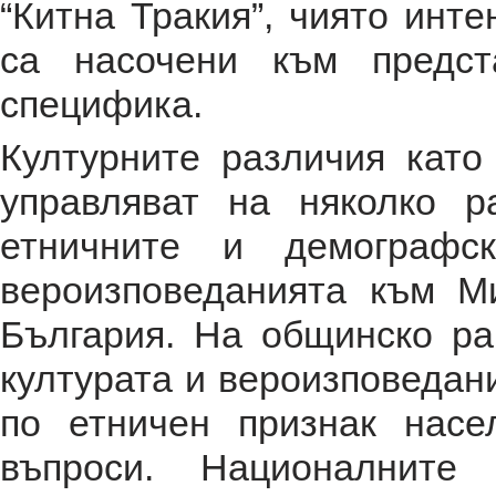
“Китна Тракия”, чиято инте
са насочени към предст
специфика.
Културните различия като
управляват на няколко 
етничните и демографс
вероизповеданията към М
България. На общинско р
културата и вероизповедани
по етничен признак насе
въпроси. Националните