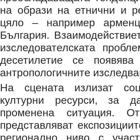
на образи на етнични и р
цяло – например арменц
България. Взаимодействие
изследователската пробл
десетилетие се появява
антропологичните изследва
На сцената излизат соц
културни ресурси, за д
променена ситуация. О
представляват експозициит
регионално ниво с участ