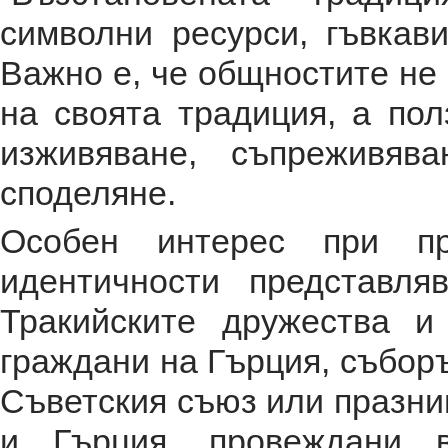
символни ресурси, гъвкав
Важно е, че общностите не 
на своята традиция, а по
изживяване, съпреживяв
споделяне.
Особен интерес при пр
идентичности представля
Тракийските дружества и
граждани на Гърция, съборъ
Съветския съюз или празни
и Гърция, провеждани в