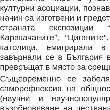
културни асоциации, познав
начин са изготвени и предс
страната експозиции 
Каракачаните”, “Циганите”
католици, емигрирали в
завърнали се в България в
превръщат в място за срещ
Същевременно се забеля
саморефлексия на общнос
(научни и научнопопуля
възобновяване на честван