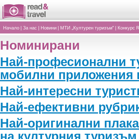
Начало
|
За нас
|
Новини
|
МТИ „Културен туризъм”
|
Конкурс 
Номинирани
Най-професионални ту
мобилни приложения 
Най-интересни турист
Най-ефективни рубри
Най-оригинални плака
на културния туризъм