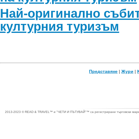
Най-оригинално събит
културния туризъм
Представяне
|
Жури
|
2013-2023 © READ & TRAVEL™ и "ЧЕТИ И ПЪТУВАЙ"™ са регистрирани търговски марки 