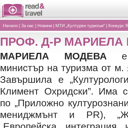
Начало
|
За нас
|
Новини
|
МТИ „Културен туризъм”
|
Конкурс 
ПРОФ. Д-Р МАРИЕЛА
МАРИЕЛА МОДЕВА
е
министър на туризма от м. 
Завършила е „Културологи
Климент Охридски”. Има с
по „Приложно културознание
мениджмънт и PR), „Жур
„Европейска интеграция 