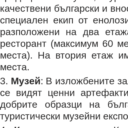
качествени български и вно
специален екип от енолоз
разположени на два етаж
ресторант (максимум 60 ме
места). На втория етаж и
места.
3.
Музей
: В изложбените з
се видят ценни артефакти
добрите образци на бълг
туристически музейни експо