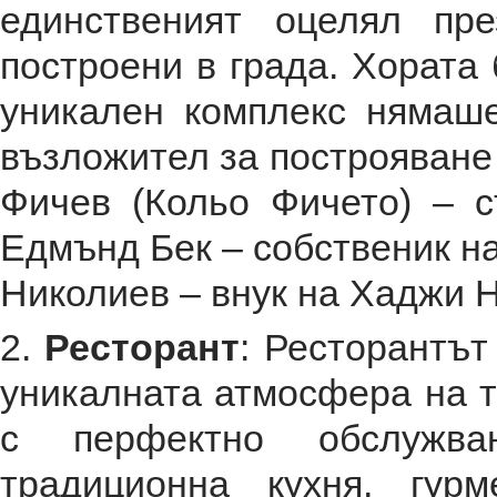
единственият оцелял пр
построени в града. Хората
уникален комплекс нямаш
възложител за построяване 
Фичев (Кольо Фичето) – с
Едмънд Бек – собственик на
Николиев – внук на Хаджи 
2.
Ресторант
: Ресторантът
уникалната атмосфера на т
с перфектно обслужва
традиционна кухня, гур