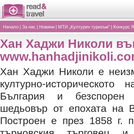
Начало
|
За нас
|
Новини
|
МТИ „Културен туризъм”
|
Конкурс 
Хан Хаджи Николи въ
www.hanhadjinikoli.c
Хан Хаджи Николи е неизм
културно-историческото н
България и безспорен а
шедьовър от епохата на В
Построен е през 1858 г. 
търновския търговец и