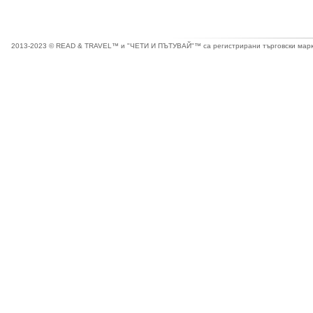
2013-2023 © READ & TRAVEL™ и "ЧЕТИ И ПЪТУВАЙ"™ са регистрирани търговски марки 