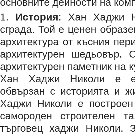
основните дейности на ком
1.
История
: Хан Хаджи Н
сграда. Той е ценен образ
архитектура от късния пер
архитектурен шедьовър. 
архитектурен паметник на к
Хан Хаджи Николи е ем
обвързан с историята и ж
Хаджи Николи е построен 
самороден строителен т
търговец хаджи Николи. 