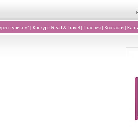
рен туризъм”
|
Конкурс Read
&
Travel
|
Галерия
|
Контакти
|
Карт