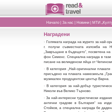
Начало
|
За нас
|
Новини
|
МТИ „Култу
Наградени
· Голямата награда на журито за най-ор
г. получи съвместната изложба на 
„Завръщане в бъдещето”, посветена на 
фон Сименс. Специална награда в тази 
писане на великденски яйца от Чепински
· В категория „Най-оригинални плакати 
присъдено на плаката намюзикъла „Гра
музикален продуцентски център Варна.
· В категория за най-добър туристичес
Николи във Велико Търново.
· За най-интересни туристически издани
антични градове в България“ на изда
Стойков, а специална награда бе даде