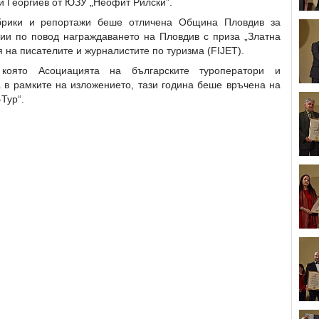
и Георгиев от ЮЗУ „Неофит Рилски”.
убрики и репортажи беше отличена Община Пловдив за
ции по повод награждаването на Пловдив с приза „Златна
на писателите и журналистите по туризма (FIJET).
 която Асоциацията на българските туроператори и
 в рамките на изложението, тази година беше връчена на
Тур“.