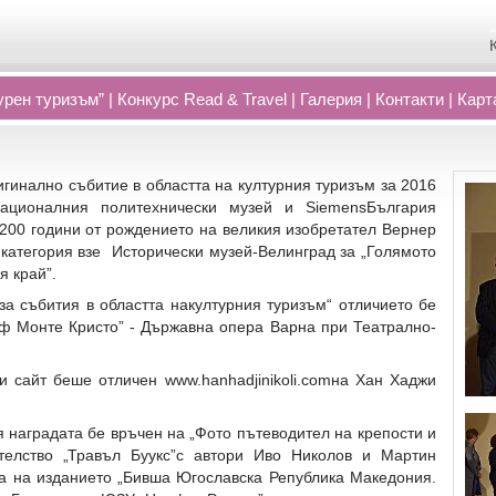
рен туризъм”
|
Конкурс Read
&
Travel
|
Галерия
|
Контакти
|
Карт
игинално събитие в областта на културния туризъм за 2016
Националния политехнически музей и SiemensБългария
200 години от рождението на великия изобретател Вернер
категория взе Исторически музей-Велинград за „Голямото
я край”.
за събития в областта накултурния туризъм“ отличието бе
ф Монте Кристо” - Държавна опера Варна при Театрално-
ки сайт беше отличен www.hanhadjinikoli.comна Хан Хаджи
я наградата бе връчен на „Фото пътеводител на крепости и
телство „Травъл Буукс”с автори Иво Николов и Мартин
на на изданието „Бивша Югославска Република Македония.