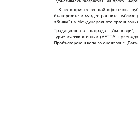
Туристическа география“ на проф. Георг
· В категорията за най-ефективни р
българските и чуждестранните публика
ябълка“ на Международната организация 
Традиционната награда „Асеневци“,
туристически агенции (АБТТА) присъжда
Прабългарска школа за оцеляване „Бага-